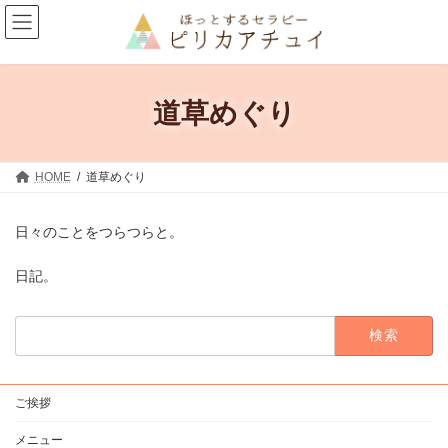
コ
ナ
ン
ビ
テ
ゲ
ン
ー
ツ
シ
へ
ョ
道草めぐり
ス
ン
キ
に
ッ
移
プ
動
HOME
道草めぐり
日々のことをつらつらと。
日記。
検
索:
ご挨拶
メニュー