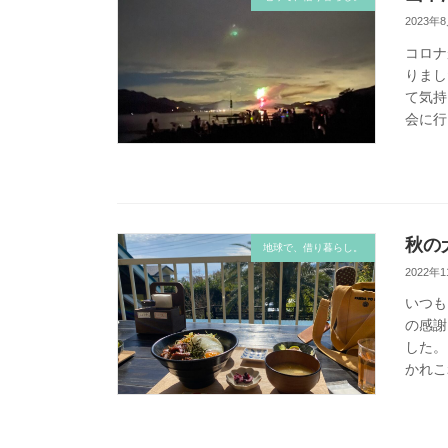
2023年
コロナ
りまし
て気持
会に行
秋の
地球で、借り暮らし。
2022年
いつも
の感謝
した。
かれこ