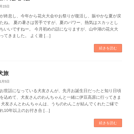
8月15日
が終息し、今年から花火大会やお祭りが復活し、賑やかな夏が戻
たね。 夏の暑さは苦手ですが、夏のパワー、熱気はスカッとし
ちいいですねー。 今月初めの話になりますが、山中湖の花火大
ってきました。 よく遊 […]
続きを読む
犬旅
11月5日
お世話になっている犬友さんが、先月お誕生日だったと知り日頃
を込めて、犬友さんのわんちゃんと一緒に伊豆高原に行ってきま
 犬友さんとわんちゃんは、うちのわんこが結んでくれたご縁で
れ10年以上のお付き合 […]
続きを読む