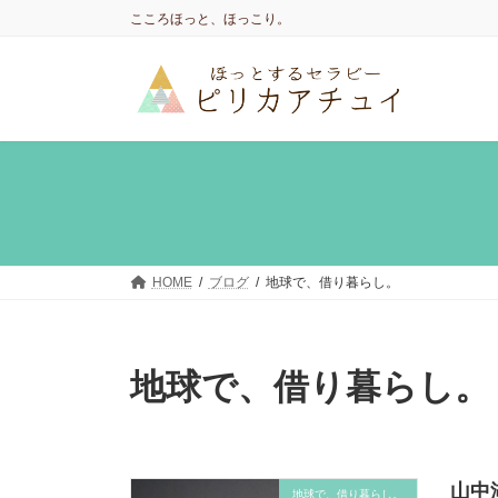
コ
ナ
こころほっと、ほっこり。
ン
ビ
テ
ゲ
ン
ー
ツ
シ
へ
ョ
ス
ン
キ
に
ッ
移
プ
動
HOME
ブログ
地球で、借り暮らし。
地球で、借り暮らし。
山中
地球で、借り暮らし。