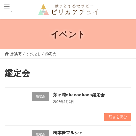
コ
ナ
ン
ビ
テ
ゲ
ン
ー
ツ
シ
へ
ョ
イベント
ス
ン
キ
に
ッ
移
プ
動
HOME
イベント
鑑定会
鑑定会
茅ヶ崎ohanaohana鑑定会
鑑定会
2023年1月3日
続きを読む
橋本夢マルシェ
鑑定会